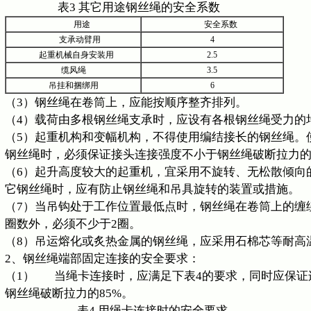
表3 其它用途钢丝绳的安全系数
用途
安全系数
支承动臂用
4
起重机械自身安装用
2.5
缆风绳
3.5
吊挂和捆绑用
6
（3）钢丝绳在卷筒上，应能按顺序整齐排列。
（4）载荷由多根钢丝绳支承时，应设有各根钢丝绳受力的
（5）起重机构和变幅机构，不得使用编结接长的钢丝绳。
钢丝绳时，必须保证接头连接强度不小于钢丝绳破断拉力的
（6）起升高度较大的起重机，宜采用不旋转、无松散倾向
它钢丝绳时，应有防止钢丝绳和吊具旋转的装置或措施。
（7）当吊钩处于工作位置最低点时，钢丝绳在卷筒上的缠
圈数外，必须不少于2圈。
（8）吊运熔化或炙热金属的钢丝绳，应采用石棉芯等耐高
2、钢丝绳端部固定连接的安全要求：
（1） 当绳卡连接时，应满足下表4的要求，同时应保证
钢丝绳破断拉力的85%。
表4 用绳卡连接时的安全要求