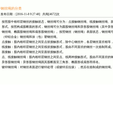
钢丝绳的分类
发布日期：[2016-11-8 9:27:48] 共阅[4672]次
按照股中相邻层钢丝的接触状态，钢丝绳可分为：点接触钢丝绳、线接触钢丝绳、
形式。按照构成股断面的形式，钢丝绳可分为圆股钢丝绳和异形股钢丝绳（其中异
钢丝绳、椭圆股钢丝绳和扇形股钢丝绳）。按照钢丝（钢丝绳）表面状态，钢丝绳
（锌铝合金）钢丝绳和涂（包）塑钢丝绳。
点接触：股内相邻层钢丝之间呈点状接触形式，除中心钢丝外，各层钢丝直径相等
线接触：股内相邻层钢丝之间呈线状接触形式，股由不同直径的钢丝一次捻制而成
面接触：股内相邻层钢丝之间呈面状接触形式。
点、线接触钢丝绳：股内相邻层钢丝之间呈点、线两种接触形式。股由不同直径的
异形股钢丝绳：异形股钢丝绳因其股断面呈三角形、椭圆形或扇形而得名。
镀锌钢丝绳：对钢丝表面进行镀锌处理（或镀锌后拉拔），然后在捻制成的钢丝绳