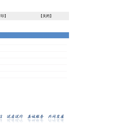
打印
】
【
关闭
】