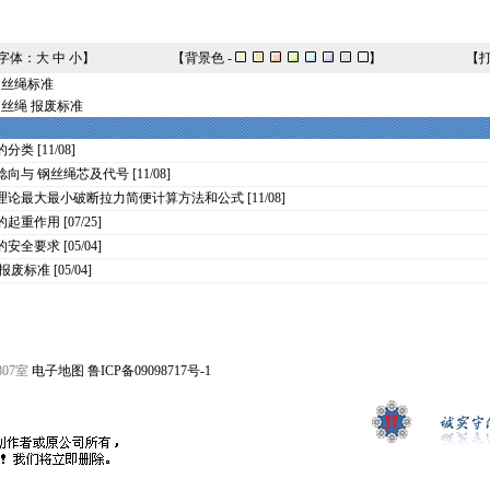
字体：
大
中
小
】
【背景色 -
】
【
钢丝绳标准
丝绳 报废标准
的分类
[11/08]
捻向与 钢丝绳芯及代号
[11/08]
理论最大最小破断拉力简便计算方法和公式
[11/08]
的起重作用
[07/25]
的安全要求
[05/04]
 报废标准
[05/04]
807室
电子地图
鲁ICP备09098717号-1